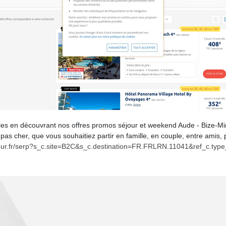
es en découvrant nos offres promos séjour et weekend Aude - Bize-Min
pas cher, que vous souhaitiez partir en famille, en couple, entre amis,
four.fr/serp?s_c.site=B2C&s_c.destination=FR.FRLRN.11041&ref_c.type