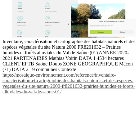
Inventaire, caractérisation et cartographie des habitats naturels et des
espèces végétales du site Natura 2000 FR8201632 – Prairies
humides et forêts alluviales du Val de Saône (01) ANNÉE 2020-
2021 PARTENAIRES Mathias Voirin DATA 1 4534 hectares
CLIENT EPTB Saône Doubs ZONE GÉOGRAPHIQUE Mâcon
(71) DATA 2 19 communes Contexte
https://mosaique-environnement.com/reference/inventaire-
caracterisation-et-cartographie-des-habitats-naturels-et-des-especes-
vegetales-du-site-natura-2000-fr8201632-prairies-humides-et-forets-
alluviales-du-val-de-saone-01/