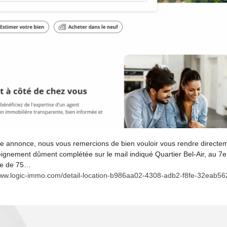
tte annonce, nous vous remercions de bien vouloir vous rendre directement
nseignement dûment complétée sur le mail indiqué Quartier Bel-Air, au
ce de 75…
www.logic-immo.com/detail-location-b986aa02-4308-adb2-f8fe-32eab56